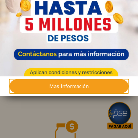
Más información
Conoce más
Mas Información