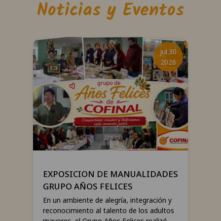
Noticias y Eventos
e.16
jul.30
026
2026
res
EXPOSICION DE MANUALIDADES
EX
GRUPO AÑOS FELICES
En un ambiente de alegría, integración y
Con 
mió
reconocimiento al talento de los adultos
comp
mayores, el Grupo Años Felices realizó
pro