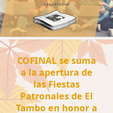
COFINAL se suma
a la apertura de
las Fiestas
Patronales de El
Tambo en honor a