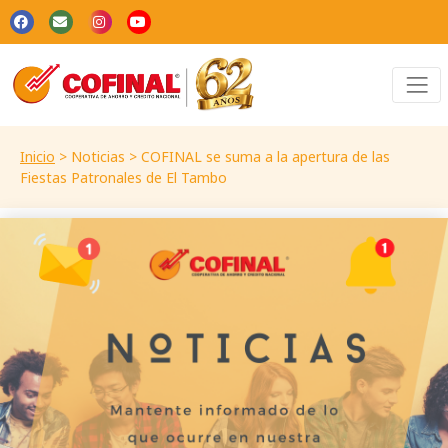
Inicio
>
Noticias >
COFINAL se suma a la apertura de las
Fiestas Patronales de El Tambo